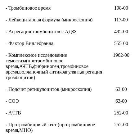
- Тромбиновое время
198-00
- Лейкоцитарная формула (микроскопия)
117-00
- Агрегация тромбоцитов с АДФ
495-00
- Фактор Виллебранда
555-00
- Комплексное исследование
1962-00
гемостаза(протромбиновое
время,АЧТВ,фибриноген,тромбиновое
время,волчаночный антикоагулянт,агрегация
тромбоцитов)
- Подсчет ретикулоцитов (микроскопия)
63-00
- СОЭ
63-00
- АЧТВ
252-00
- Протромбиновый тест (протромбиновое
252-00
время,МНО)