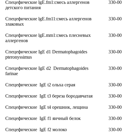
Спецефические lgE.fm1:смесь аллергенов
330-00
детского питания
Спецефические lgE.fm11:смесь аллергенов
330-00
злаковых
Спецефические lgE.mm1:смесь плесневых
330-00
аллергенов
Спецефические IgE d1 Dermatophagoides
330-00
pteronyssimus
Спецефические IgE d2 Dermatophagoides
330-00
farinae
Спецефические IgE t2 ольха серая
330-00
Спецефические IgE t3 береза бородавчатая
330-00
Спецефические IgE t4 орешник, лещина
330-00
Спецефические IgE f1 яичный белок
330-00
Спецефические IgE f2 молоко
330-00