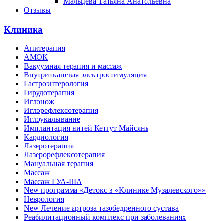
Мальцева Татьяна Анатольевна
Отзывы
Клиника
Апитерапия
АМОК
Вакуумная терапия и массаж
Внутритканевая электростимуляция
Гастроэнтерология
Гирудотерапия
Иглонож
Иглорефлексотерапия
Иглоукалывание
Имплантация нитей Кетгут Майсянь
Кардиология
Лазеротерапия
Лазерорефлексотерапия
Мануальная терапия
Массаж
Массаж ГУА-ША
New программа «Детокс в «Клинике Музалевского»»
Неврология
New Лечение артроза тазобедренного сустава
Реабилитационный комплекс при заболеваниях