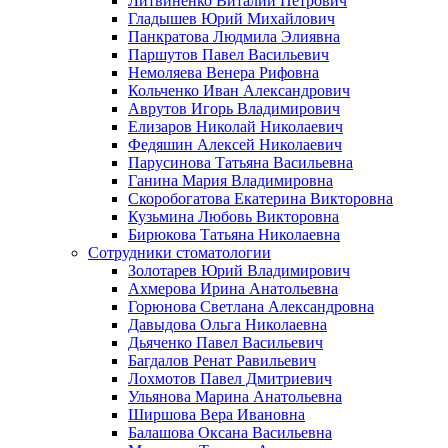
Литвиненко Виталий Петрович
Гладышев Юрий Михайлович
Панкратова Людмила Элиявна
Паршутов Павел Васильевич
Немоляева Венера Рифовна
Кольченко Иван Александрович
Аврутов Игорь Владимирович
Елизаров Николай Николаевич
Федяшин Алексей Николаевич
Парусинова Татьяна Васильевна
Ганина Мария Владимировна
Скоробогатова Екатерина Викторовна
Кузьмина Любовь Викторовна
Бирюкова Татьяна Николаевна
Сотрудники стоматологии
Золотарев Юрий Владимирович
Ахмерова Ирина Анатольевна
Горюнова Светлана Александровна
Давыдова Ольга Николаевна
Дьяченко Павел Васильевич
Багдалов Ренат Равильевич
Лохмотов Павел Дмитриевич
Ульянова Марина Анатольевна
Ширшова Вера Ивановна
Балашова Оксана Васильевна