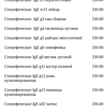
Спецефические IgE w15 лебеда
330-00
Спецефические IgE g3 ежа сборная
330-00
Спецефические IgE g4 овсянница луговая
330-00
Спецефические IgE g5 райграс многолетний
330-00
Спецефические IgE g6 тимофеевка
330-00
Спецефические IgE g8 мятлик луговой
330-00
Спецефические IgE g11 костер полевой
330-00
Спецефические IgE g12 рожь
330-00
культивированная
Спецефические IgE g15 пшеница
330-00
культивированная
Спецефические IgE к82 латекс
330-00