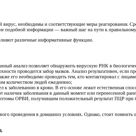
ый вирус, необходимы и соответствующие меры реагирования. С
ние подобной информации — важный шаг на пути к правильном
олняют различные информативные функции.
нный анализ позволяет обнаружить вирусную РНК в биологическо
хности проводится забор мазков. Анализ результативен, если пр
кже его необходимо проводить тем, кто контактировал с лицам
шим количеством людей ежедневно;
л к заболеванию в крови. В его основе лежит естественная спо
т наличия заболевания в данный момент или перенесенной ране
томы ОРВИ, получившим положительный результат ПЦР при бесс
ьного проведения в домашних условиях. Однако, стоит помнить 
д
.