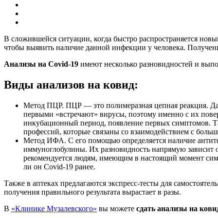
В сложившейся ситуации, когда быстро распространяется нов
чтобы выявить наличие данной инфекции у человека. Получе
Анализы на Covid-19
имеют несколько разновидностей и вып
Виды анализов на ковид:
Метод ПЦР. ПЦР — это полимеразная цепная реакция. Да
первыми «встречают» вирусы, поэтому именно с их повер
инкубационный период, появление первых симптомов. Та
профессий, которые связаны со взаимодействием с боль
Метод ИФА. С его помощью определяется наличие антите
иммуноглобулины. Их разновидность напрямую зависит о
рекомендуется людям, имеющим в настоящий момент симп
ли он Covid-19 ранее.
Также в аптеках предлагаются экспресс-тесты для самостоятел
получения правильного результата вырастает в разы.
В
«Клинике Музалевского»
вы можете
сдать анализы на кови