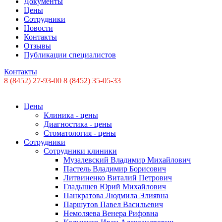
Документы
Цены
Сотрудники
Новости
Контакты
Отзывы
Публикации специалистов
Контакты
8 (8452) 27-93-00
8 (8452) 35-05-33
Цены
Клиника - цены
Диагностика - цены
Стоматология - цены
Сотрудники
Сотрудники клиники
Музалевский Владимир Михайлович
Пастель Владимир Борисович
Литвиненко Виталий Петрович
Гладышев Юрий Михайлович
Панкратова Людмила Элиявна
Паршутов Павел Васильевич
Немоляева Венера Рифовна