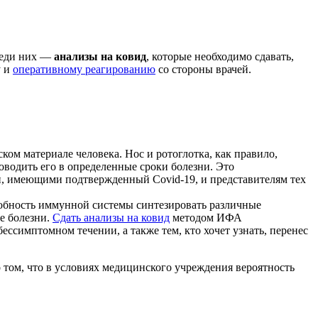
реди них —
анализы на ковид
, которые необходимо сдавать,
у и
оперативному реагированию
со стороны врачей.
м материале человека. Нос и ротоглотка, как правило,
оводить его в определенные сроки болезни. Это
и, имеющими подтвержденный Covid-19, и представителям тех
собность иммунной системы синтезировать различные
е болезни.
Сдать анализы на ковид
методом ИФА
имптомном течении, а также тем, кто хочет узнать, перенес
о том, что в условиях медицинского учреждения вероятность