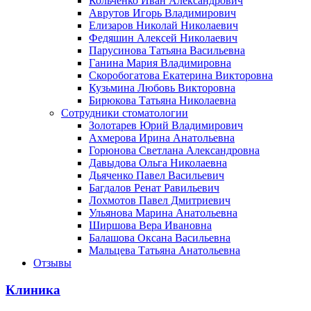
Кольченко Иван Александрович
Аврутов Игорь Владимирович
Елизаров Николай Николаевич
Федяшин Алексей Николаевич
Парусинова Татьяна Васильевна
Ганина Мария Владимировна
Скоробогатова Екатерина Викторовна
Кузьмина Любовь Викторовна
Бирюкова Татьяна Николаевна
Сотрудники стоматологии
Золотарев Юрий Владимирович
Ахмерова Ирина Анатольевна
Горюнова Светлана Александровна
Давыдова Ольга Николаевна
Дьяченко Павел Васильевич
Багдалов Ренат Равильевич
Лохмотов Павел Дмитриевич
Ульянова Марина Анатольевна
Ширшова Вера Ивановна
Балашова Оксана Васильевна
Мальцева Татьяна Анатольевна
Отзывы
Клиника