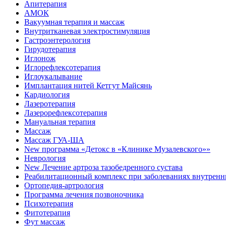
Апитерапия
АМОК
Вакуумная терапия и массаж
Внутритканевая электростимуляция
Гастроэнтерология
Гирудотерапия
Иглонож
Иглорефлексотерапия
Иглоукалывание
Имплантация нитей Кетгут Майсянь
Кардиология
Лазеротерапия
Лазерорефлексотерапия
Мануальная терапия
Массаж
Массаж ГУА-ША
New программа «Детокс в «Клинике Музалевского»»
Неврология
New Лечение артроза тазобедренного сустава
Реабилитационный комплекс при заболеваниях внутренн
Ортопедия-артрология
Программа лечения позвоночника
Психотерапия
Фитотерапия
Фут массаж