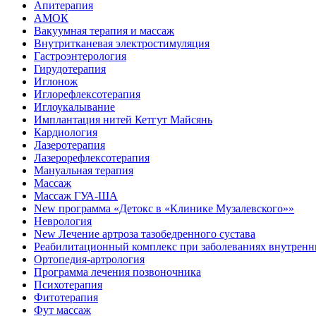
Апитерапия
АМОК
Вакуумная терапия и массаж
Внутритканевая электростимуляция
Гастроэнтерология
Гирудотерапия
Иглонож
Иглорефлексотерапия
Иглоукалывание
Имплантация нитей Кетгут Майсянь
Кардиология
Лазеротерапия
Лазерорефлексотерапия
Мануальная терапия
Массаж
Массаж ГУА-ША
New программа «Детокс в «Клинике Музалевского»»
Неврология
New Лечение артроза тазобедренного сустава
Реабилитационный комплекс при заболеваниях внутренн
Ортопедия-артрология
Программа лечения позвоночника
Психотерапия
Фитотерапия
Фут массаж