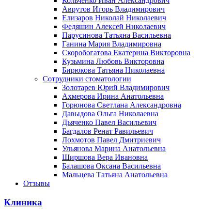
Кольченко Иван Александрович
Аврутов Игорь Владимирович
Елизаров Николай Николаевич
Федяшин Алексей Николаевич
Парусинова Татьяна Васильевна
Ганина Мария Владимировна
Скоробогатова Екатерина Викторовна
Кузьмина Любовь Викторовна
Бирюкова Татьяна Николаевна
Сотрудники стоматологии
Золотарев Юрий Владимирович
Ахмерова Ирина Анатольевна
Горюнова Светлана Александровна
Давыдова Ольга Николаевна
Дьяченко Павел Васильевич
Багдалов Ренат Равильевич
Лохмотов Павел Дмитриевич
Ульянова Марина Анатольевна
Ширшова Вера Ивановна
Балашова Оксана Васильевна
Мальцева Татьяна Анатольевна
Отзывы
Клиника