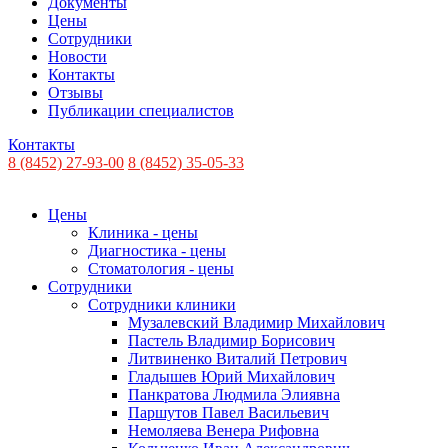
Документы
Цены
Сотрудники
Новости
Контакты
Отзывы
Публикации специалистов
Контакты
8 (8452) 27-93-00
8 (8452) 35-05-33
Цены
Клиника - цены
Диагностика - цены
Стоматология - цены
Сотрудники
Сотрудники клиники
Музалевский Владимир Михайлович
Пастель Владимир Борисович
Литвиненко Виталий Петрович
Гладышев Юрий Михайлович
Панкратова Людмила Элиявна
Паршутов Павел Васильевич
Немоляева Венера Рифовна