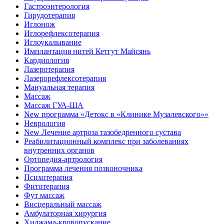
Гастроэнтерология
Гирудотерапия
Иглонож
Иглорефлексотерапия
Иглоукалывание
Имплантация нитей Кетгут Майсянь
Кардиология
Лазеротерапия
Лазерорефлексотерапия
Мануальная терапия
Массаж
Массаж ГУА-ША
New программа «Детокс в «Клинике Музалевского»»
Неврология
New Лечение артроза тазобедренного сустава
Реабилитационный комплекс при заболеваниях
внутренних органов
Ортопедия-артрология
Программа лечения позвоночника
Психотерапия
Фитотерапия
Фут массаж
Висцеральный массаж
Амбулаторная хирургия
Хиджама-кровопускание