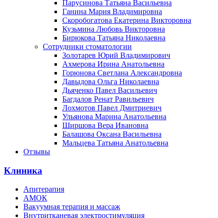
Парусинова Татьяна Васильевна
Ганина Мария Владимировна
Скоробогатова Екатерина Викторовна
Кузьмина Любовь Викторовна
Бирюкова Татьяна Николаевна
Сотрудники стоматологии
Золотарев Юрий Владимирович
Ахмерова Ирина Анатольевна
Горюнова Светлана Александровна
Давыдова Ольга Николаевна
Дьяченко Павел Васильевич
Багдалов Ренат Равильевич
Лохмотов Павел Дмитриевич
Ульянова Марина Анатольевна
Ширшова Вера Ивановна
Балашова Оксана Васильевна
Мальцева Татьяна Анатольевна
Отзывы
Клиника
Апитерапия
АМОК
Вакуумная терапия и массаж
Внутритканевая электростимуляция