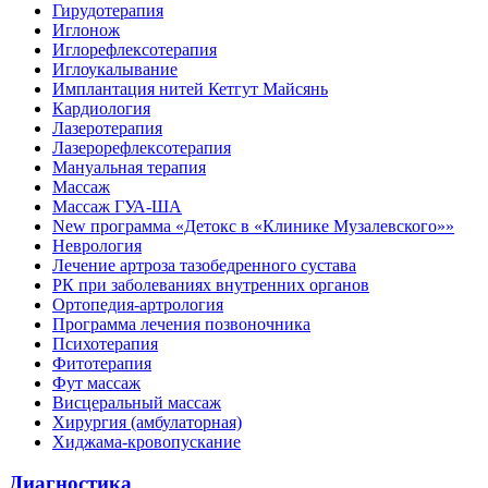
Гирудотерапия
Иглонож
Иглорефлексотерапия
Иглоукалывание
Имплантация нитей Кетгут Майсянь
Кардиология
Лазеротерапия
Лазерорефлексотерапия
Мануальная терапия
Массаж
Массаж ГУА-ША
New программа «Детокс в «Клинике Музалевского»»
Неврология
Лечение артроза тазобедренного сустава
РК при заболеваниях внутренних органов
Ортопедия-артрология
Программа лечения позвоночника
Психотерапия
Фитотерапия
Фут массаж
Висцеральный массаж
Хирургия (амбулаторная)
Хиджама-кровопускание
Диагностика